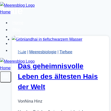
Zum
Haie
Inhalt
springen
Home
Blog
Studium
Bücher
About
Haie
|
Meeresbiologie
|
Tiefsee
Das geheimnisvolle
Leben des ältesten Hais
der Welt
Von
Nina Hinz