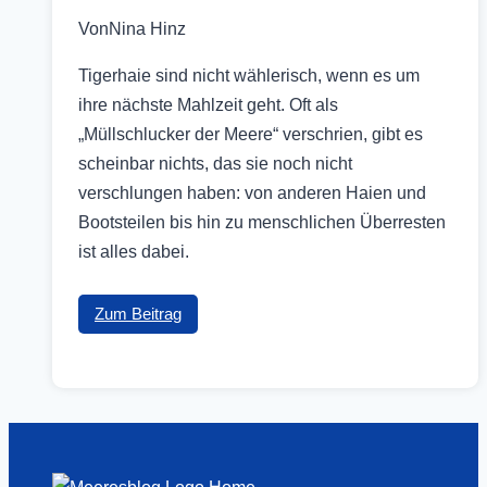
Von
Nina Hinz
Tigerhaie sind nicht wählerisch, wenn es um
ihre nächste Mahlzeit geht. Oft als
„Müllschlucker der Meere“ verschrien, gibt es
scheinbar nichts, das sie noch nicht
verschlungen haben: von anderen Haien und
Bootsteilen bis hin zu menschlichen Überresten
ist alles dabei.
Das
Zum Beitrag
außergewöhnliche
Fressverhalten
der
Tigerhaie