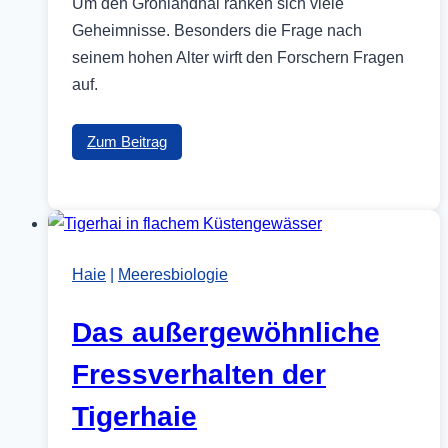
Um den Grönlandhai ranken sich viele
Geheimnisse. Besonders die Frage nach
seinem hohen Alter wirft den Forschern Fragen
auf.
Das
Zum Beitrag
geheimnisvolle
Leben
des
ältesten
Hais
Haie
|
Meeresbiologie
der
Welt
Das außergewöhnliche
Fressverhalten der
Tigerhaie